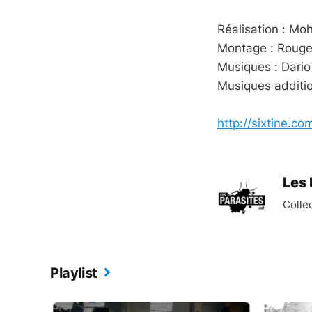
Réalisation : 
Montage : Roug
Musiques : Dari
Musiques additio
http://sixtine.co
Les 
Collec
Playlist