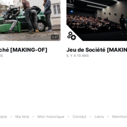
2:27
raché [MAKING-OF]
Jeu de Société [MAKI
NS
IL Y A 10 ANS
mpte
Ma liste
Mon historique
Contact
Liens
Mention