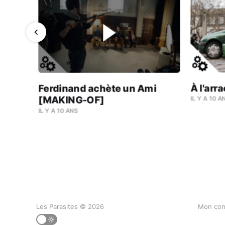
6:41
À l'ar
ING-
Ferdinand achète un Ami
[MAKING-OF]
IL Y A 10 A
IL Y A 10 ANS
Les Parasites © 2026
Mon co