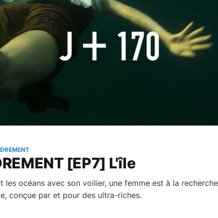
NDREMENT
REMENT [EP7] L'île
 les océans avec son voilier, une femme est à la recherche 
e, conçue par et pour des ultra-riches.