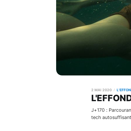
2 MAI 2020
L'EFFO
L'EFFOND
J+170 : Parcourant
tech autosuffisant