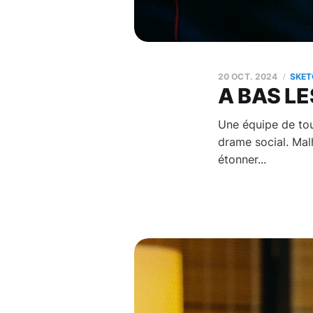
20 OCT. 2024
SKET
A BAS LE
Une équipe de tour
drame social. Mal
étonner...