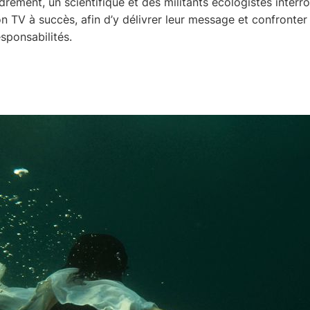
ndrement, un scientifique et des militants écologistes inter
n TV à succès, afin d’y délivrer leur message et confronter 
esponsabilités.