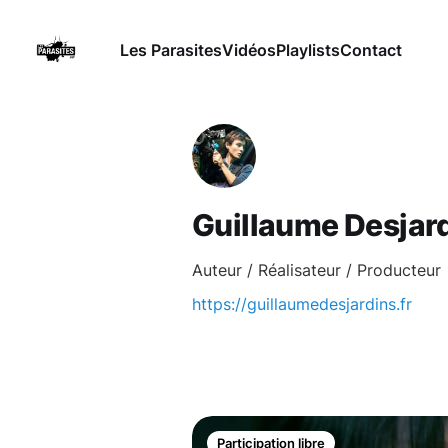
Les Parasites
Vidéos
Playlists
Contact
Guillaume Desjar
Auteur / Réalisateur / Producteur
https://guillaumedesjardins.fr
Participation libre