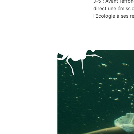
J-5 : Avant l’effo
direct une émissio
l’Ecologie à ses r