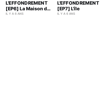
L'EFFONDREMENT
L'EFFONDREMENT
[EP6] La Maison de
[EP7] L'île
Retraite
IL Y A 6 ANS
IL Y A 6 ANS