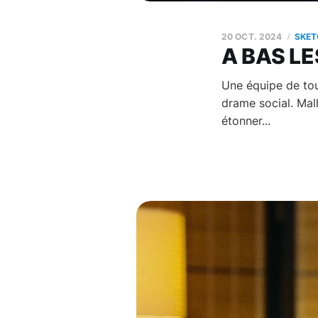
20 OCT. 2024
SKET
A BAS LE
Une équipe de tour
drame social. Mal
étonner...