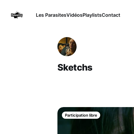
Les Parasites
Vidéos
Playlists
Contact
Sketchs
Participation libre