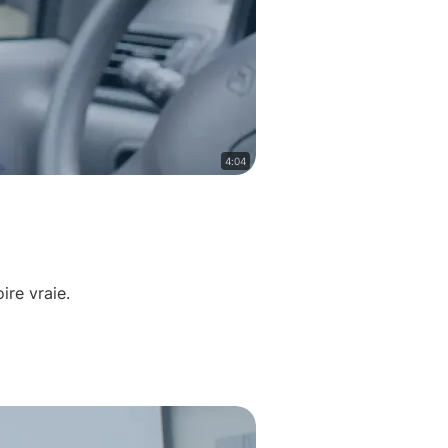
4:04
ire vraie.