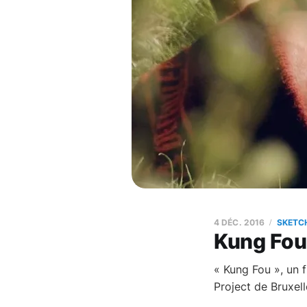
4 DÉC. 2016
SKETC
Kung Fou
« Kung Fou », un f
Project de Bruxell