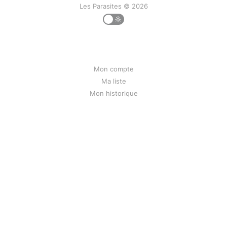
Les Parasites © 2026
Mon compte
Ma liste
Mon historique
Contact
Liens
Mentions légales
Bunseed.org
Powered by
Ghost
&
Directus
&
PeerTube