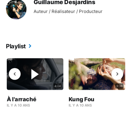
Guillaume Desjardins
Auteur / Réalisateur / Producteur
Playlist
4:04
9:38
À l'arraché
Kung Fou
IL Y A 10 ANS
IL Y A 10 ANS