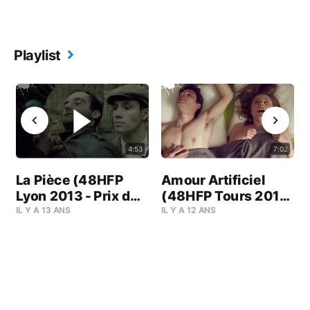
Playlist
4:53
7:02
La Pièce (48HFP
Amour Artificiel
-
Lyon 2013 - Prix du
(48HFP Tours 2014
Meilleur Film)
- Prix du Meilleur
IL Y A 13 ANS
IL Y A 12 ANS
Film)