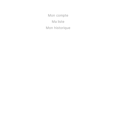
Mon compte
Ma liste
Mon historique
Contact
Liens
Mentions légales
Bunseed.org
Powered by
Ghost
&
Directus
&
PeerTube