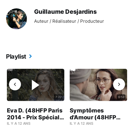
Guillaume Desjardins
Auteur / Réalisateur / Producteur
Playlist
7:22
6:59
Eva D. (48HFP Paris
Symptômes
-
2014 - Prix Spécial
d'Amour (48HFP
du Jury)
Montpellier 2014 -
IL Y A 12 ANS
IL Y A 12 ANS
Prix du Meilleur