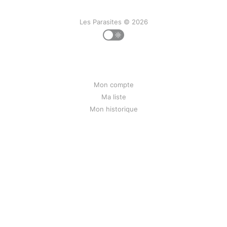
Les Parasites © 2026
Mon compte
Ma liste
Mon historique
Contact
Liens
Mentions légales
Bunseed.org
Powered by
Ghost
&
Directus
&
PeerTube