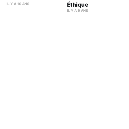
Éthique
IL Y A 10 ANS
IL Y A 9 ANS